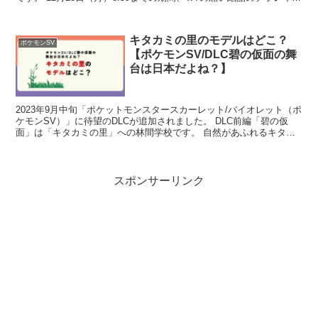
バトルにテツノツツミが、出現中！ また、...
キタカミの里のモデルはどこ？
ポケモンSV
【ポケモンSV/DLC碧の仮面の舞
台は日本だよね？】
2023年9月中旬「ポケットモンスタースカーレット/バイオレット（ポ
ケモンSV）」に待望のDLCが追加されました。 DLC前編「碧の仮
面」は「キタカミの里」への林間学校です。 自然があふれるキタカ
ミの里は、あまりにも日本を思わせる風景が広が...
スポンサーリンク