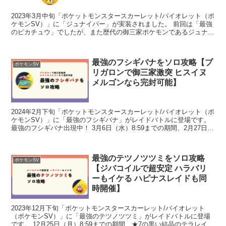
2023年3月中旬「ポケットモンスタースカーレット/バイオレット（ポ
ケモンSV）」に「ジュナイパー」が実装されました。 前回は「最強
のピカチュウ」でしたが、また歴代の御三家ポケモンであるジュナイ
パーが「最強」の称号を持って登場です。 関連記...
最強のフシギバナをソロ攻略【ブ
ポケモンSV
リガロンで御三家激突 ヒスイヌ
メルゴンなら完封可能】
2024年2月下旬「ポケットモンスタースカーレット/バイオレット（ポ
ケモンSV）」に「最強のフシギバナ」がレイドバトルに登場です。
最強のフシギバナ出現中！ 3月6日（水）8:59までの期間、2月27日
（火）の「Pokémon Day」を記...
最強のテツノツツミをソロ攻略
ポケモンSV
【ジバコイルで超安定 ハラバリ
ーもイケる ハピナスレイドも同
時開催】
2023年12月下旬「ポケットモンスタースカーレット/バイオレット
（ポケモンSV）」に「最強のテツノツツミ」がレイドバトルに登場
です。 12月25日（月）8:59までの期間、★7の黒い結晶のテラレイド