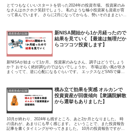
とてつもなくいいスタートを切った2024年の投資市場。 投資家のみ
なさんはホクホク笑顔でしょう。 私のような極小投資家も資産が育
って喜んでいます。 さらに2月になってからも、勢いそのままという
かんじ。 いけいけドンドン状態です。 まだまだ止...
新NISA開始から1か月経ったので
資産形成の記録
結果を見ていく【最速は無理だか
らコツコツ投資します】
新NISAが始まって1か月。 投資家のみなさん、調子はどうでしょう
か？ おそらく絶好調なのではないでしょうか。 市場は追い風が吹き
まくってて、逆に心配になるぐらいです。 エックスなどSNSで爆益
報告を見て、気持ちがネガティブになりそうになり...
積み立て効果を実感 オルカンで
資産形成の記録
投資資産が回復傾向【衆議院解散
から選挙もありました】
10月が終わり、2024年も残すところ、あと2か月となりました。 時
の流れが、あまりにも早く感じます。 ということで、また投資報告
記事を書くタイミングがやってきました。 10月の投資報告ですが、
結果からいうと投資資産はピーク時に戻りつつあり...