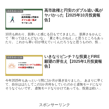
高市政権と円安のダブル追い風が
資産形成の記録
ヤバかった【2025年10月投資報
告】
10月も終わり、肌寒いと感じる日もでてきました。 肌寒さをかんじ
て「秋ってほとんどないな」「夏と冬しかねえ」と思うところもあっ
たり。 これから寒い日が増えていくんだろうなと思うものの、投資
のほうは熱さが続いています。 投資資産がまたしても増...
いきなりピンチ？な投資とFIRE
資産形成の記録
願望の芽生え【2025年1月投資報
告】
今年2025年もあっという間に1か月が過ぎ去りました。 あまりに早く
て、自分ははたしてこの1か月何をしていたのかと虚無モードになり
そうなぐらいです。 虚無モードなりかけであっても、投資は続いて
いるわけで、2025年1月の投資報告いってみまし...
スポンサーリンク