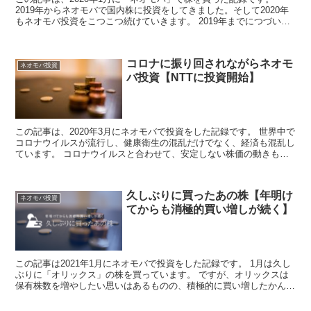
2019年からネオモバで国内株に投資をしてきました。そして2020年
もネオモバ投資をこつこつ続けていきます。 2019年までにつづい
て、今月もJTの株を買いました。 JT株を買...
コロナに振り回されながらネオモ
ネオモバ投資
バ投資【NTTに投資開始】
この記事は、2020年3月にネオモバで投資をした記録です。 世界中で
コロナウイルスが流行し、健康衛生の混乱だけでなく、経済も混乱し
ています。 コロナウイルスと合わせて、安定しない株価の動きも毎
日のようにニュースになっています。 そんななか、...
久しぶりに買ったあの株【年明け
ネオモバ投資
てからも消極的買い増しが続く】
この記事は2021年1月にネオモバで投資をした記録です。 1月は久し
ぶりに「オリックス」の株を買っています。 ですが、オリックスは
保有株数を増やしたい思いはあるものの、積極的に買い増したかんじ
ではありませんでした。 あっちは株高、こっちも株...