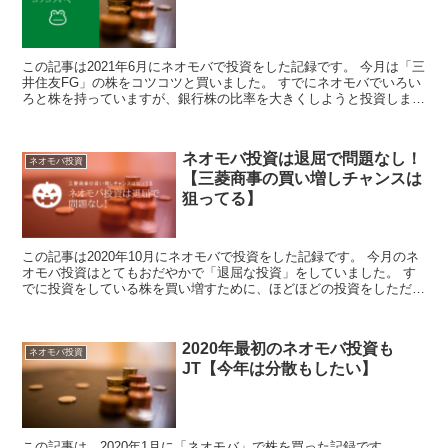
この記事は2021年6月にネオモバで投資をした記録です。 今月は「三
井住友FG」の株をコツコツと買いました。 すでにネオモバでいろい
ろと株を持っていますが、銀行株の比率を大きくしようと投資しまし
た。 一気に状況を変えようと思っているわけでは...
ネオモバ投資は退屈で問題なし！
ネオモバ投資
【三菱商事の買い増しチャンスは
狙ってる】
この記事は2020年10月にネオモバで投資をした記録です。 今月のネ
オモバ投資はとてもおだやかで「退屈な投資」をしていました。 す
でに投資をしている株を買い増すために、ほどほどの投資をしただけ
の1か月でした。 劇的に評価資産が増えるようなこ...
2020年最初のネオモバ投資も
ネオモバ投資
JT【今年は分散もしたい】
この記事は、2020年1月に「ネオモバ」で株を買った記録です。