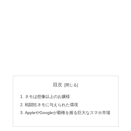
目次
ネモは想像以上のお嬢様
戦闘狂ネモに与えられた環境
AppleやGoogleが覇権を握る巨大なスマホ市場