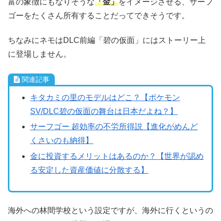
富の象徴にもなりそうな
「金」
をイメージさせる、サーフ
ゴーをたくさん所有することだってできそうです。
ちなみにネモはDLC前編「碧の仮面」にはストーリー上
に登場しません。
関連記事
キタカミの里のモデルはどこ？【ポケモン
SV/DLC碧の仮面の舞台は日本だよね？】
サーフゴー 超効率の不労所得説【進化がめんど
くさいのも納得】
金に投資するメリットはあるのか？【世界が認め
る安定した資産価値に分散する】
海外への林間学校という設定ですが、海外に行くというの