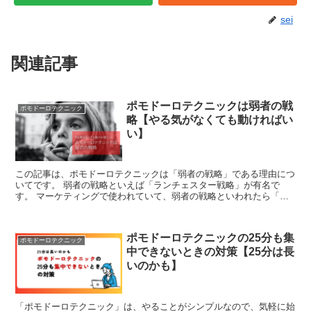
sei
関連記事
ポモドーロテクニックは弱者の戦
ポモドーロテクニック
略【やる気がなくても動ければい
い】
この記事は、ポモドーロテクニックは「弱者の戦略」である理由につ
いてです。 弱者の戦略といえば「ランチェスター戦略」が有名で
す。 マーケティングで使われていて、弱者の戦略といわれたら「あ
あ、ランチェスター戦略のことね」と頭の中ですぐにつなげら...
ポモドーロテクニックの25分も集
ポモドーロテクニック
中できないときの対策【25分は長
いのかも】
「ポモドーロテクニック」は、やることがシンプルなので、気軽に始