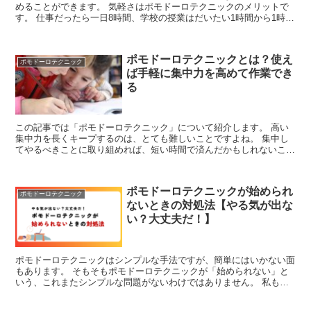
めることができます。 気軽さはポモドーロテクニックのメリットで
す。 仕事だったら一日8時間、学校の授業はだいたい1時間から1時間
半ですから、25分は短い設定だと思います。 しかし...
ポモドーロテクニックとは？使え
ポモドーロテクニック
ば手軽に集中力を高めて作業でき
る
この記事では「ポモドーロテクニック」について紹介します。 高い
集中力を長くキープするのは、とても難しいことですよね。 集中し
てやるべきことに取り組めれば、短い時間で済んだかもしれないこと
も、集中できないばかりに、だらだらと時間をかけてしまっ...
ポモドーロテクニックが始められ
ポモドーロテクニック
ないときの対処法【やる気が出な
い？大丈夫だ！】
ポモドーロテクニックはシンプルな手法ですが、簡単にはいかない面
もあります。 そもそもポモドーロテクニックが「始められない」と
いう、これまたシンプルな問題がないわけではありません。 私もポ
モドーロテクニックを多用しているものの、なかなか始めら...