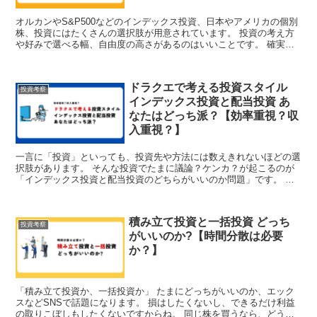
オルカンやS&P500などのインデックス投資、日本やアメリカの個別
株、投資にはたくさんの選択肢が用意されています。 投資の考え方
や好みで選べる幅、自由度の高さがあるのはいいことです。 確実な
結果など存在しない以上、絶対的な投資の正解もないと...
ドラクエで考える投資スタイル
投資考察
インデックス投資と配当投資 あ
なたはどっち派？【効率重視？収
入重視？】
一言に「投資」といっても、投資先や方法には数えきれないほどの選
択肢があります。 そんな投資でたまに議論？ケンカ？が起こるのが
「インデックス投資と配当投資のどちらがいいのか問題」です。 そ
んなどっちがいいのか問題ですが、あられさんさん（@k_...
積み立て投資と一括投資 どっち
投資考察
がいいのか?【時間分散は必要
か？】
「積み立て投資か、一括投資か」 たまにどっちがいいのか、エック
スなどSNSで話題になります。 損はしたくないし、できるだけ利益
の取りこぼしもしたくないですからね。 同じ株を買うなら、どうや