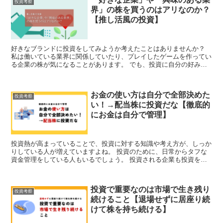
投資考察
界」の株を買うのはアリなのか？
【推し活風の投資】
好きなブランドに投資をしてみようか考えたことはありませんか？
私は働いている業界に関係していたり、プレイしたゲームを作ってい
る企業の株が気になることがあります。 でも、投資に自分の好みや
趣味を入れこんでいいのかは考えちゃいますよね。 利益を...
お金の使い方は自分で全部決めた
投資考察
い！→配当株に投資だな【徹底的
にお金は自分で管理】
投資熱が高まっていることで、投資に対する知識や考え方が、しっか
りしている人が増えていますよね。 投資のために、日常からタフな
資金管理をしている人もいるでしょう。 投資される企業も投資をし
てくれる人に対する見え方を意識しだしたような気もしてい...
投資で重要なのは市場で生き残り
投資考察
続けること【退場せずに居座り続
けて株を持ち続ける】